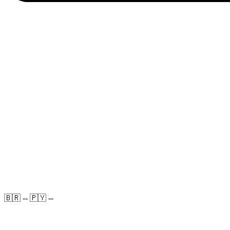
🇧🇷 --
🇵🇾 --