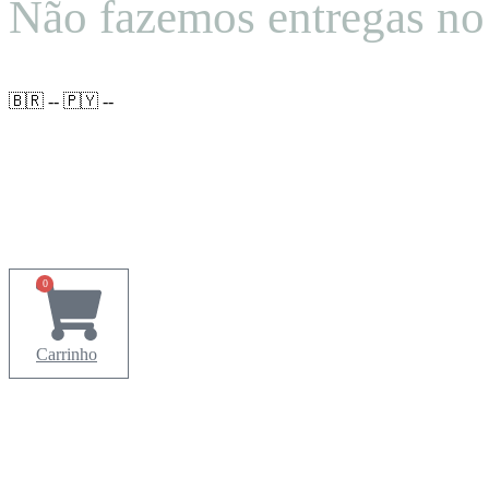
Não fazemos entregas no 
🇧🇷 --
🇵🇾 --
0
Carrinho