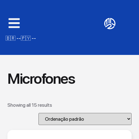
🇧🇷 --
🇵🇾 --
Microfones
Showing all 15 results