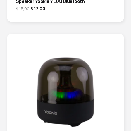
Speaker Yookie YE08 Bluetooth
$
15,00
$
12,00