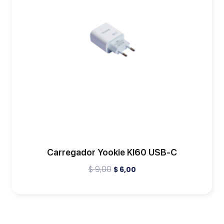
Carregador Yookie KI60 USB-C
$
9,00
$
6,00