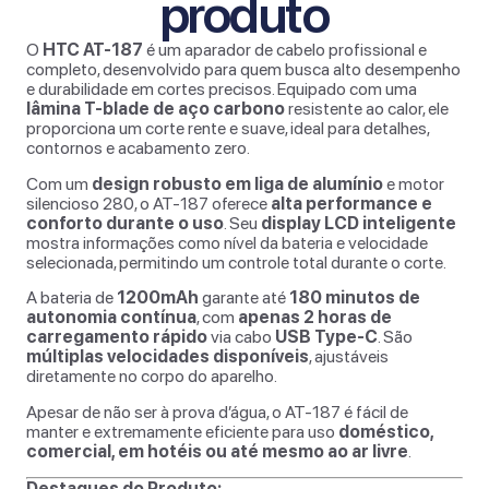
produto
O
HTC AT-187
é um aparador de cabelo profissional e
completo, desenvolvido para quem busca alto desempenho
e durabilidade em cortes precisos. Equipado com uma
lâmina T-blade de aço carbono
resistente ao calor, ele
proporciona um corte rente e suave, ideal para detalhes,
contornos e acabamento zero.
Com um
design robusto em liga de alumínio
e motor
silencioso 280, o AT-187 oferece
alta performance e
conforto durante o uso
. Seu
display LCD inteligente
mostra informações como nível da bateria e velocidade
selecionada, permitindo um controle total durante o corte.
A bateria de
1200mAh
garante até
180 minutos de
autonomia contínua
, com
apenas 2 horas de
carregamento rápido
via cabo
USB Type-C
. São
múltiplas velocidades disponíveis
, ajustáveis
diretamente no corpo do aparelho.
Apesar de não ser à prova d’água, o AT-187 é fácil de
manter e extremamente eficiente para uso
doméstico,
comercial, em hotéis ou até mesmo ao ar livre
.
Destaques do Produto: