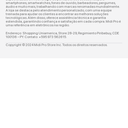
smartphones, smartwatches, fones de ouvido, barbeadores, pergumes,
áudio e muito mais, trabalhando com marcas renomadas mundialmente.
A loja se destaca pelo atendimento personalizado, com uma equipe
treinada para ajudar os clientes a encontrar as melhores soluções
tecnológicas. Além disso, oferece assistência técnica e garantia
estendida, garantindo confiança e satisfação em cada compra. Midi Pro é
uma referência em eletrônicos na região.
Endereço: Shopping Uniamerica, Store 28-29,
Regimiento Piribebuy, CDE
100136 – PY. Contato:
+595 973 562615.
Copyright © 2024 Midi Pro Store Inc. Todos os direitos reservados.